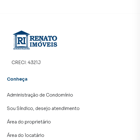
Anuncie seu imóvel! É fácil, rápido e gratuito! A RENATO
IMÓVEIS é uma imobiliária digital com imóveis em diversas
cidades do Brasil, incluindo Maricá.
Na RENATO IMÓVEIS você consegue vender ou alugar seu
imóvel muito mais rápido do que em imobiliárias
tradicionais. Já vendemos e locamos diversos imóveis em
Maricá, especialmente em Araçatiba. Isso porque temos
CRECI:
4321J
uma equipe de marketing digital focada em produzir
campanhas específicas para Maricá, o que aumenta muito
Conheça
o número de contatos interessados e tendo como
consequência uma maior chance de vender ou alugar seu
Administração de Condomínio
imóvel mais rápido. Contamos também com um time de
programadores, corretores treinados e uma central de
Sou Síndico, desejo atendimento
atendimento preparada para atender proprietários e
inquilinos.
Área do proprietário
Área do locatário