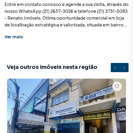
Entre em contato conosco e agende a sua visita, através do
nosso WhatsApp (21) 2637-3026 e telefone (21) 3731-5083
- Renato Imóveis. Ótima oportunidade comercial em loja
de localização estratégica e valorizada, situada em bairro
de prestígio ao lado da orla local onde se concentram
Ver
mais
diversos comércios e serviços ao redor, pontos de
transporte público, áreas comerciais de alto fluxo de
pessoas, além de tempo de trajeto ao centro da cidade de
menos de 5 minutos, garantindo fácil acesso às
conveniências desejadas.
Veja outros imóveis nesta região
A loja proporciona um espaço de 33,2m² contando, com
sua sala principal, banheiro social e estacionamento
externo com vagas rotativas para clientes.
VALOR: 7.000,00 + TAXAS
Loja para Aluguel em região valorizada do bairro Araçatiba,