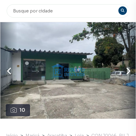
10
Início
Maricá
Araçatiba
Loja
CONJ0046_RILJ