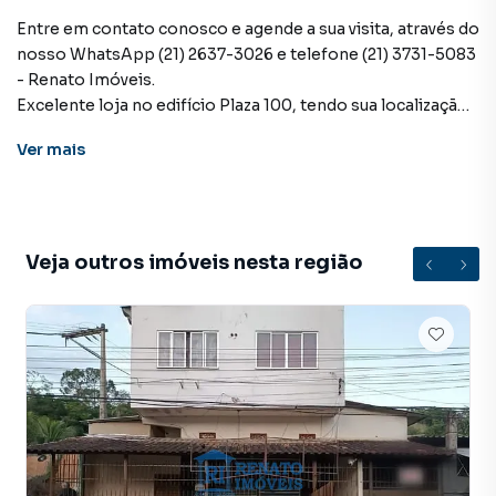
Entre em contato conosco e agende a sua visita, através do
nosso WhatsApp (21) 2637-3026 e telefone (21) 3731-5083
- Renato Imóveis.
Excelente loja no edifício Plaza 100, tendo sua localização
privilegiada próximo a praça Orlando de Barros Pimentel,
Ver
mais
pizzarias, restaurantes, escolas, ponto de táxi, Câmara
municipal e entre outros comércios.
A loja conta com pé direito duplo, pequena cozinha com
divisória de drywall, banheiro e estoque no segundo andar.
Veja outros imóveis nesta região
VALOR DE LOCAÇÃO: R$ 3.000,00 + TAXAS.
VALOR DE VENDA: 450.000,00
IPTU: R$490,04
DEMAIS TAXAS PODERÃO SER INFORMADAS DURANTE
O ATENDIMENTO.