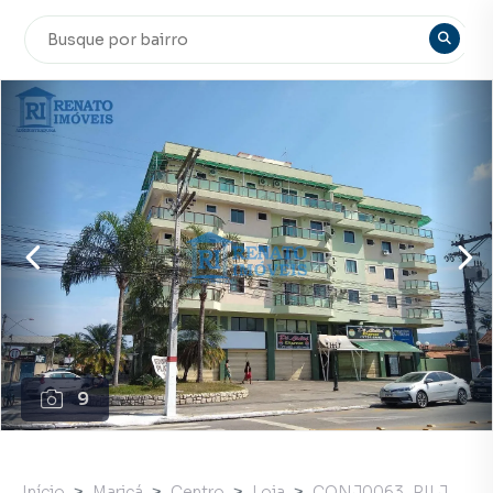
9
Início
Maricá
Centro
Loja
CONJ0063_RILJ