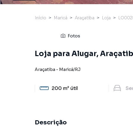
Início
Maricá
Araçatiba
Loja
LO002
Fotos
Loja para Alugar, Araçatib
Araçatiba
-
Maricá
/
RJ
200 m²
útil
Se
Descrição