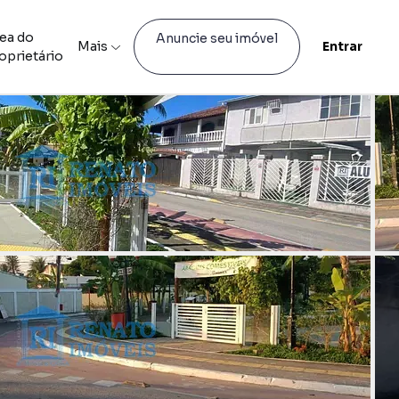
ea do
Anuncie seu imóvel
Mais
Entrar
oprietário