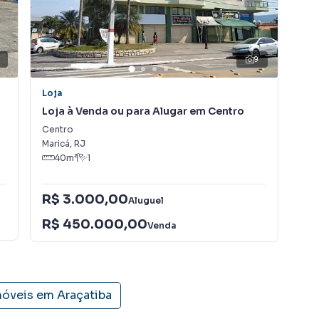
ocação, além de empreendimentos em construção ou
s regiões de Maricá. Aqui você encontra milhares de
ina com seu estilo de vida.
0
9
ne, com segurança e tranquilidade. Na RENATO IMÓVEIS
Loja
Loj
em Maricá mesmo não estando na cidade e com a
Loja à Venda ou para Alugar em Centro
Loj
seu computador ou smartphone. Nós criamos soluções
rietários, inquilinos e compradores com o mercado
Centro
Cen
Maricá
,
RJ
Mar
40
m²
1
! A RENATO IMÓVEIS é uma imobiliária digital com imóveis
.
R$ 3.000,00
Aluguel
R$
R$ 450.000,00
alugar seu imóvel muito mais rápido do que em
Venda
amos diversos imóveis em Maricá, especialmente em
arketing digital focada em produzir campanhas
 o número de contatos interessados e tendo como
 alugar seu imóvel mais rápido. Contamos também com
móveis em
Araçatiba
dos e uma central de atendimento preparada para