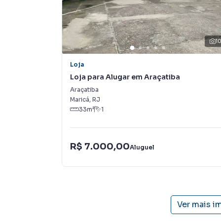
terrenos, lojas e barracões para venda ou l
lançamentos na planta em Araçatiba e em outra
ofertas para encontrar o imóvel que mais comb
1
Negocie seu imóvel de forma totalmente onli
Loja
você consegue comprar ou alugar um imóvel 
Loja para Alugar em Araçatiba
praticidade de fazer tudo online, direto do 
inovadoras para simplificar a relação de prop
Araçatiba
imobiliário.
Maricá
,
RJ
33
m²
1
Anuncie seu imóvel! É fácil, rápido e gratuito
em diversas cidades do Brasil, incluindo Maricá
R$ 7.000,00
Aluguel
Na RENATO IMÓVEIS você consegue vender ou 
imobiliárias tradicionais. Já vendemos e loc
Araçatiba. Isso porque temos uma equipe de m
específicas para Maricá, o que aumenta muito
consequência uma maior chance de vender ou
Ver mais i
um time de programadores, corretores treina