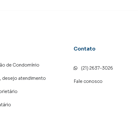
Contato
ção de Condomínio
(21) 2637-3026
, desejo atendimento
Fale conosco
prietário
atário