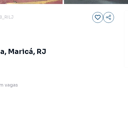
8_RILJ
a, Maricá, RJ
m
vagas