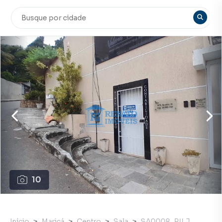
10
Início
Maricá
Centro
Sala
SA0008_RILJ