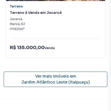
empreendimentos em construção ou lançamentos na
Terreno
planta em Jardim Atlântico Leste (Itaipuaçu) e em outras
Terreno à Venda em Jacaroá
regiões de Maricá. Aqui você encontra milhares de ofertas
para encontrar o imóvel que mais combina com seu estilo
Jacaroá
de vida.
Maricá
,
RJ
520
m²
Negocie seu imóvel de forma totalmente online, com
segurança e tranquilidade. Na RENATO IMÓVEIS você
R$ 135.000,00
consegue comprar ou alugar um imóvel em Maricá mesmo
Venda
não estando na cidade e com a praticidade de fazer tudo
online, direto do seu computador ou smartphone. Nós
criamos soluções inovadoras para simplificar a relação de
proprietários, inquilinos e compradores com o mercado
imobiliário.
Ver mais imóveis em
Jardim Atlântico Leste (Itaipuaçu)
Anuncie seu imóvel! É fácil, rápido e gratuito! A RENATO
IMÓVEIS é uma imobiliária digital com imóveis em diversas
cidades do Brasil, incluindo Maricá.
Na RENATO IMÓVEIS você consegue vender ou alugar seu