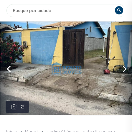
2
Início
Maricá
Jardim Atlântico Leste (Itaipuaçu)