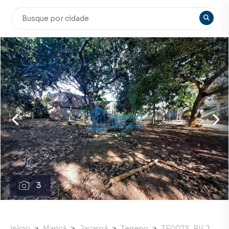
3
Início
Maricá
Jacaroá
Terreno
TE0073_RILJ