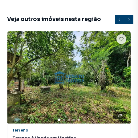
Valor R$ 180 mil
Veja outros imóveis nesta região
Terreno para Venda em região valorizada do bairro
Itapeba, em Maricá. Não encontrou o que procurava ou
deseja mais informações sobre Terreno em Maricá? Entre
em contato com nossa equipe pelo telefone (21) 2637-
3026.
A RENATO IMÓVEIS tem mais opções de apartamentos,
casas residenciais e comerciais, sobrados, terrenos, lojas
e barracões para venda ou locação, além de
empreendimentos em construção ou lançamentos na
planta em Itapeba e em outras regiões de Maricá. Aqui
você encontra milhares de ofertas para encontrar o imóvel
7
que mais combina com seu estilo de vida.
Terreno
Negocie seu imóvel de forma totalmente online, com