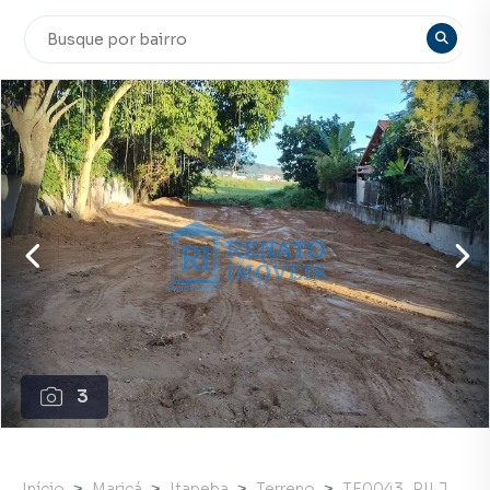
3
Início
Maricá
Itapeba
Terreno
TE0043_RILJ