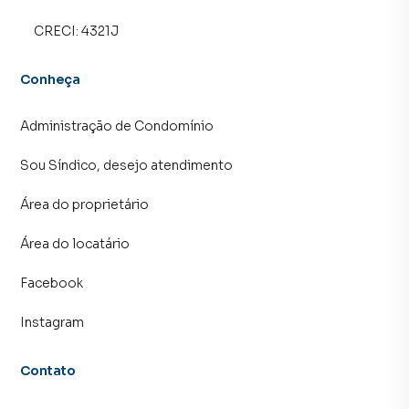
imóvel mais rápido. Contamos também com um time de
CRECI:
4321J
programadores, corretores treinados e uma central de
atendimento preparada para atender proprietários e
inquilinos.
Conheça
Administração de Condomínio
Sou Síndico, desejo atendimento
Área do proprietário
Área do locatário
Facebook
Instagram
Contato