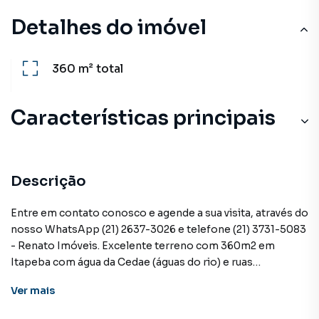
Detalhes do imóvel
360 m²
total
Características principais
Descrição
Entre em contato conosco e agende a sua visita, através do
nosso WhatsApp (21) 2637-3026 e telefone (21) 3731-5083
- Renato Imóveis. Excelente terreno com 360m2 em
Itapeba com água da Cedae (águas do rio) e ruas
asfaltadas. Terreno ótimo para construção de imóveis para
Ver
mais
locação com proximidade à orla e áreas de visita da cidade
com grande circulação de pessoas.