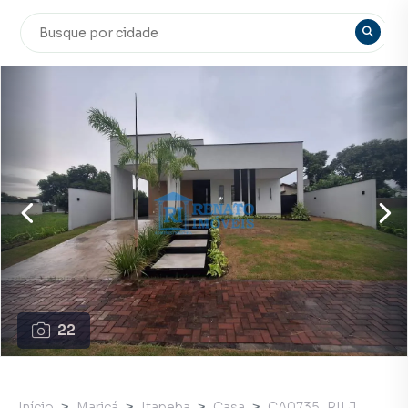
22
Início
Maricá
Itapeba
Casa
CA0735_RILJ