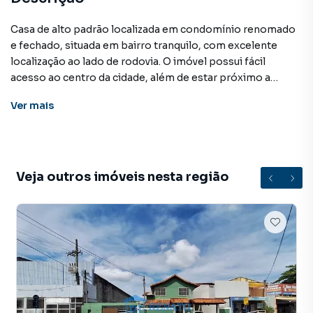
Casa de alto padrão localizada em condomínio renomado
e fechado, situada em bairro tranquilo, com excelente
localização ao lado de rodovia. O imóvel possui fácil
acesso ao centro da cidade, além de estar próximo a
pontos de transporte público, supermercados
Ver
mais
atacadistas, serviços e comércios em geral.
A residência dispõe de sala ampla com pé-direito duplo,
cozinha americana, varanda, banheiro social, três quartos,
sendo um deles suíte com closet, área gourmet com
Veja outros imóveis nesta região
churrasqueira, piscina, área de serviço e garagem com
capacidade para dois veículos.
O condomínio oferece infraestrutura completa de lazer e
segurança, contando com salão de festas, lago com
peixes, academia, academia de calistenia, playground,
piscina adulta e infantil, mercadinho interno, campo de
futebol, campo de areia para vôlei, quadra de futsal, parque