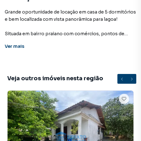
Grande oportunidade de locação em casa de 5 dormitórios
e bem localizada com vista panorâmica para lagoa!
Situada em bairro praiano com comércios, pontos de
transporte público, praças, parques e serviços próximos,
Ver
mais
garantindo fácil acesso às conveniências desejadas com
praticidade.
O imóvel dispõe 5 quartos sendo uma suíte, sala, cozinha, 4
banheiros, lavanderia com banheiro, depósito e sótão. Em
Veja outros imóveis nesta região
sua área externa a casa oferece varanda ampla, um afável
jardim de inverno, e garagem para até 4 carros
estacionarem.
VALOR: 4.500,00 + TAXAS
IPTU: R$2.219,90