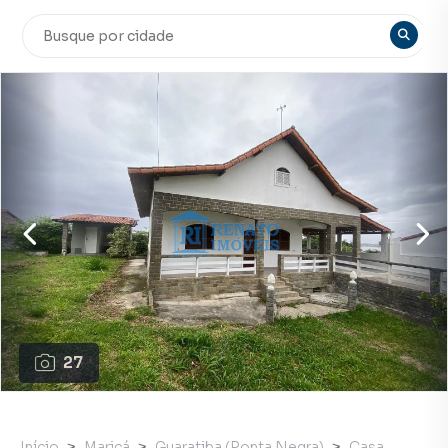
27
Início
Maricá
Guaratiba (Ponta Negra)
Casa