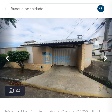
23
Início
Maricá
Araçatiba
Casa
CA0781_RILJ