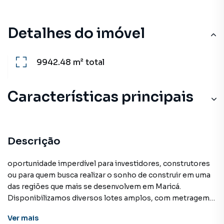
Detalhes do imóvel
9942.48 m²
total
Características principais
Descrição
oportunidade imperdível para investidores, construtores
ou para quem busca realizar o sonho de construir em uma
das regiões que mais se desenvolvem em Maricá.
Disponibilizamos diversos lotes amplos, com metragem
aproximada de 1.000m², ideais para residências,
Ver
mais
empreendimentos ou projetos comerciais.