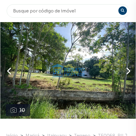
10
Início
Maricá
Itaipuaçu
Terreno
TE0068_RILJ