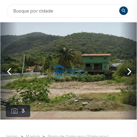
3
Início
Maricá
Praia de Itaipuaçu (Itaipuaçu)