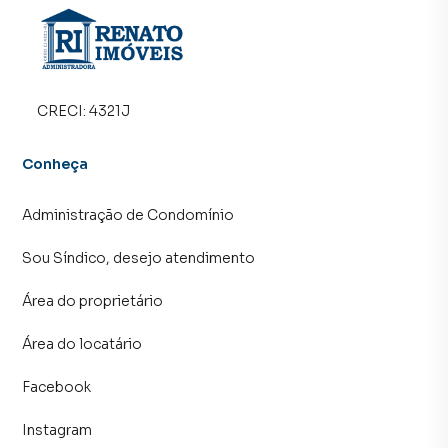
cidades do Brasil, incluindo Maricá.
Na RENATO IMÓVEIS você consegue vender ou alugar seu
imóvel muito mais rápido do que em imobiliárias
tradicionais. Já vendemos e locamos diversos imóveis em
CRECI:
4321J
Maricá, especialmente em Praia de Itaipuaçu (Itaipuaçu).
Isso porque temos uma equipe de marketing digital focada
Conheça
em produzir campanhas específicas para Maricá, o que
aumenta muito o número de contatos interessados e
Administração de Condomínio
tendo como consequência uma maior chance de vender ou
alugar seu imóvel mais rápido. Contamos também com um
Sou Síndico, desejo atendimento
time de programadores, corretores treinados e uma
central de atendimento preparada para atender
Área do proprietário
proprietários e inquilinos.
Área do locatário
Facebook
Instagram