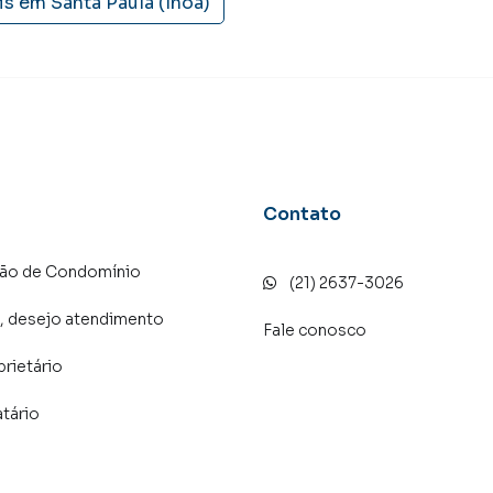
is em
Santa Paula (Inoã)
Contato
ção de Condomínio
(21) 2637-3026
, desejo atendimento
Fale conosco
prietário
atário