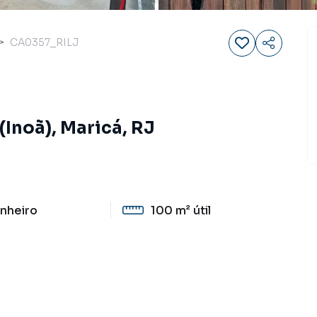
CA0357_RILJ
(Inoã), Maricá, RJ
nheiro
100 m²
útil