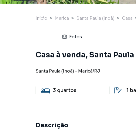
Início
Maricá
Santa Paula (Inoã)
Casa
Fotos
Casa à venda, Santa Paula 
Santa Paula (Inoã)
-
Maricá
/
RJ
3
quartos
1
ba
Descrição