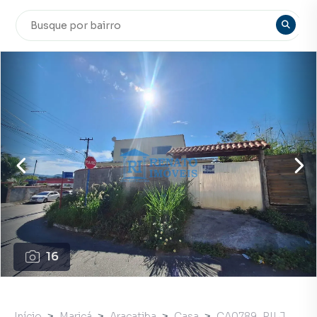
16
Início
Maricá
Araçatiba
Casa
CA0789_RILJ