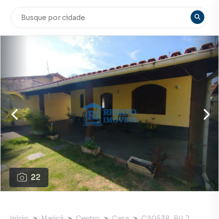
22
Início
Maricá
Centro
Casa
CA0538_RILJ