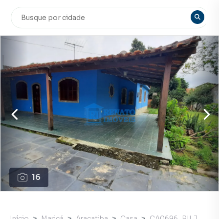
16
Início
Maricá
Araçatiba
Casa
CA0696_RILJ