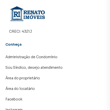
Maricá, especialmente em Araçatiba. Isso porque temos
uma equipe de marketing digital focada em produzir
campanhas específicas para Maricá, o que aumenta muito
o número de contatos interessados e tendo como
consequência uma maior chance de vender ou alugar seu
imóvel mais rápido. Contamos também com um time de
CRECI:
4321J
programadores, corretores treinados e uma central de
atendimento preparada para atender proprietários e
Conheça
inquilinos.
Administração de Condomínio
Sou Síndico, desejo atendimento
Área do proprietário
Área do locatário
Facebook
Instagram