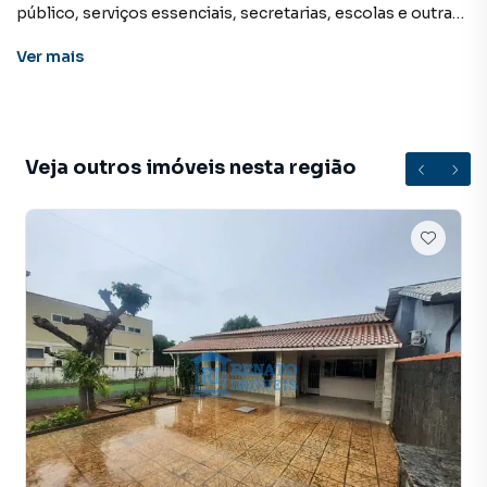
público, serviços essenciais, secretarias, escolas e outras
conveniências.
Ver
mais
O imóvel oferece quintal amplo com garagem para até 4
carros estacionarem, varanda ampla, sala, 3 quartos, 2
banheiros, cozinha, área de serviço e despensa.
Veja outros imóveis nesta região
VALOR DE VENDA: 850.000,00
Casa para Venda em região valorizada do bairro Araçatiba,
em Maricá. Não encontrou o que procurava ou deseja mais
informações sobre Casa em Maricá? Entre em contato
com nossa equipe pelo telefone (21) 2637-3026.
A RENATO IMÓVEIS tem mais opções de apartamentos,
casas residenciais e comerciais, sobrados, terrenos, lojas
e barracões para venda ou locação, além de
empreendimentos em construção ou lançamentos na