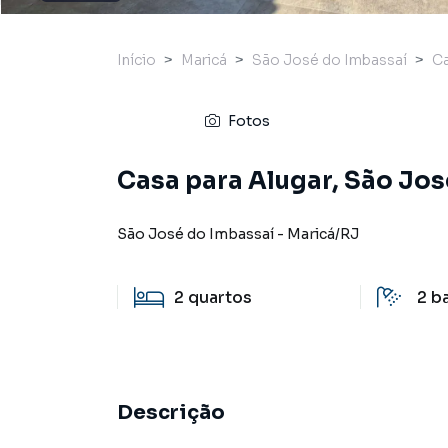
Início
Maricá
São José do Imbassaí
C
Fotos
Casa para Alugar, São Jos
São José do Imbassaí
-
Maricá
/
RJ
2
quartos
2
b
Descrição