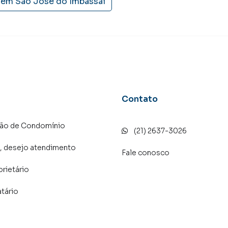
 em
São José do Imbassaí
Contato
ção de Condomínio
(21) 2637-3026
, desejo atendimento
Fale conosco
prietário
atário