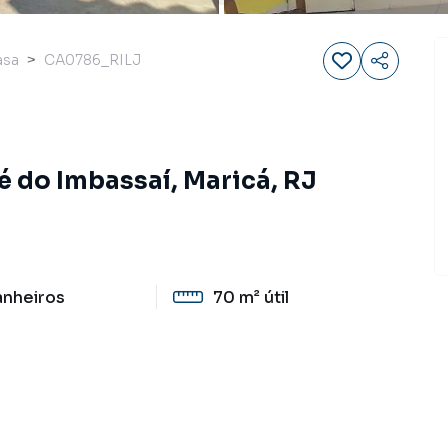
asa
CA0786_RILJ
é do Imbassaí, Maricá, RJ
anheiros
70 m²
útil