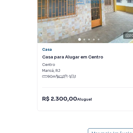
inovadoras para simplificar a relação de prop
imobiliário.
Anuncie seu imóvel! É fácil, rápido e gratuito
em diversas cidades do Brasil, incluindo Maricá
2
Na RENATO IMÓVEIS você consegue vender ou 
Casa
imobiliárias tradicionais. Já vendemos e loc
Casa para Alugar em Centro
José do Imbassaí. Isso porque temos uma equ
Centro
específicas para Maricá, o que aumenta muito
Maricá
,
RJ
consequência uma maior chance de vender ou
90
m²
2
1
1
um time de programadores, corretores treina
atender proprietários e inquilinos.
R$ 2.300,00
Aluguel