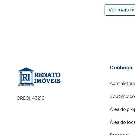
imobiliário.
Ver mais i
Anuncie seu imóvel! É fácil, rápido e gratuito
em diversas cidades do Brasil, incluindo Maricá
Na RENATO IMÓVEIS você consegue vender ou 
imobiliárias tradicionais. Já vendemos e loc
Itaipuaçu. Isso porque temos uma equipe de m
específicas para Maricá, o que aumenta muito
consequência uma maior chance de vender ou
Conheça
um time de programadores, corretores treina
atender proprietários e inquilinos.
Administra
Sou Síndico
CRECI:
4321J
Área do pro
Área do loc