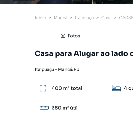
Início
Maricá
Itaipuaçu
Casa
CA038
Fotos
Casa para Alugar ao lado d
Itaipuaçu
-
Maricá
/
RJ
400 m²
total
4
q
380 m²
útil