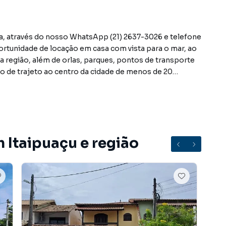
ta, através do nosso WhatsApp (21) 2637-3026 e telefone
ortunidade de locação em casa com vista para o mar, ao
a região, além de orlas, parques, pontos de transporte
po de trajeto ao centro da cidade de menos de 20
ências desejadas. A casa de arquitetura diferenciada e
com vista privilegiada, além de oferecer incríveis 3
e cozinha no segundo, 3 banheiros bem distribuídos,
dar, além deste possui uma varanda externa com sacada.
l amplo, área gourmet com churrasqueira e deck com
 Itaipuaçu e região
 e eventos, vaga de garagem para aproximadamente 7
com 1 quarto com banheiro, sala e uma área de serviço
orto e praticidade.
IAIS.