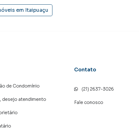
móveis em
Itaipuaçu
! A RENATO IMÓVEIS é uma imobiliária digital com imóveis
.
alugar seu imóvel muito mais rápido do que em
amos diversos imóveis em Maricá, especialmente em
arketing digital focada em produzir campanhas
 o número de contatos interessados e tendo como
 alugar seu imóvel mais rápido. Contamos também com
Contato
dos e uma central de atendimento preparada para
ção de Condomínio
(21) 2637-3026
, desejo atendimento
Fale conosco
prietário
atário