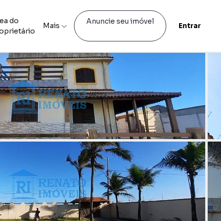
ea do
Anuncie seu imóvel
Mais
Entrar
oprietário