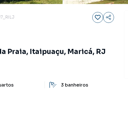
7_RILJ
a Praia, Itaipuaçu, Maricá, RJ
uartos
3
banheiros