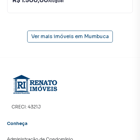
R$ 1.500,00
Aluguel
Na RENATO IMÓVEIS você consegue vender ou alugar seu
imóvel muito mais rápido do que em imobiliárias
tradicionais. Já vendemos e locamos diversos imóveis em
Maricá, especialmente em Mumbuca. Isso porque temos
uma equipe de marketing digital focada em produzir
Ver mais imóveis em
Mumbuca
campanhas específicas para Maricá, o que aumenta muito
o número de contatos interessados e tendo como
consequência uma maior chance de vender ou alugar seu
imóvel mais rápido. Contamos também com um time de
programadores, corretores treinados e uma central de
atendimento preparada para atender proprietários e
inquilinos.
CRECI:
4321J
Conheça
Administração de Condomínio