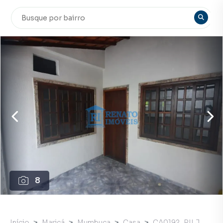
8
Início
Maricá
Mumbuca
Casa
CA0192_RILJ