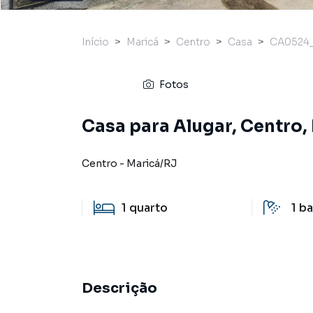
Início
Maricá
Centro
Casa
CA0524_
Fotos
Casa para Alugar, Centro,
Centro
-
Maricá
/
RJ
1
quarto
1
ba
Descrição