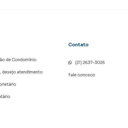
Contato
ção de Condomínio
(21) 2637-3026
, desejo atendimento
Fale conosco
prietário
atário