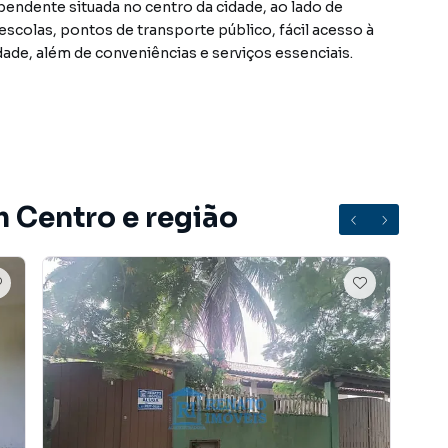
endente situada no centro da cidade, ao lado de
escolas, pontos de transporte público, fácil acesso à
idade, além de conveniências e serviços essenciais.
rejados, contando com sala, quarto, cozinha, banheiro
aranda coberta.
m Centro e região
 DURANTE O ATENDIMENTO.
rro Centro, em Maricá. Não encontrou o que procurava
ricá? Entre em contato com nossa equipe pelo
entos, casas residenciais e comerciais, sobrados,
ocação, além de empreendimentos em construção ou