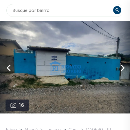
16
Início
Maricá
Jacaroá
Casa
CA0630_RILJ