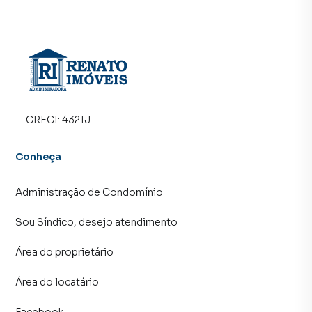
Na RENATO IMÓVEIS você consegue vender ou alugar seu
imóvel muito mais rápido do que em imobiliárias
tradicionais. Já vendemos e locamos diversos imóveis em
Maricá, especialmente em Centro. Isso porque temos uma
equipe de marketing digital focada em produzir
campanhas específicas para Maricá, o que aumenta muito
o número de contatos interessados e tendo como
CRECI:
4321J
consequência uma maior chance de vender ou alugar seu
imóvel mais rápido. Contamos também com um time de
Conheça
programadores, corretores treinados e uma central de
atendimento preparada para atender proprietários e
Administração de Condomínio
inquilinos.
Sou Síndico, desejo atendimento
Área do proprietário
Área do locatário