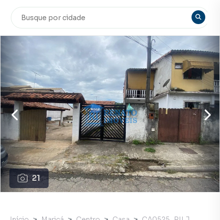
21
Início
Maricá
Centro
Casa
CA0525_RILJ