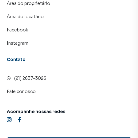
imóvel mais rápido. Contamos também com um time de
Área do proprietário
programadores, corretores treinados e uma central de
atendimento preparada para atender proprietários e
Área do locatário
inquilinos.
Facebook
Instagram
Contato
(21) 2637-3026
Fale conosco
Acompanhe nossas redes