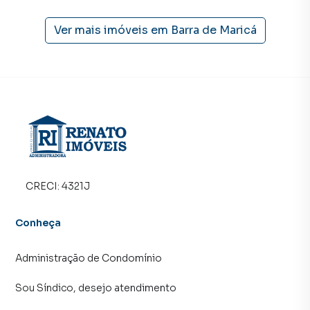
consegue comprar ou alugar um imóvel em Maricá mesmo
não estando na cidade e com a praticidade de fazer tudo
Ver mais imóveis em
Barra de Maricá
online, direto do seu computador ou smartphone. Nós
criamos soluções inovadoras para simplificar a relação de
proprietários, inquilinos e compradores com o mercado
imobiliário.
Anuncie seu imóvel! É fácil, rápido e gratuito! A RENATO
IMÓVEIS é uma imobiliária digital com imóveis em diversas
cidades do Brasil, incluindo Maricá.
Na RENATO IMÓVEIS você consegue vender ou alugar seu
CRECI:
4321J
imóvel muito mais rápido do que em imobiliárias
tradicionais. Já vendemos e locamos diversos imóveis em
Conheça
Maricá, especialmente em Barra de Maricá. Isso porque
temos uma equipe de marketing digital focada em produzir
Administração de Condomínio
campanhas específicas para Maricá, o que aumenta muito
o número de contatos interessados e tendo como
Sou Síndico, desejo atendimento
consequência uma maior chance de vender ou alugar seu