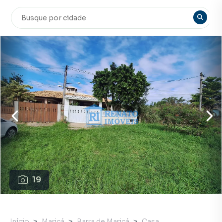
19
Início
Maricá
Barra de Maricá
Casa