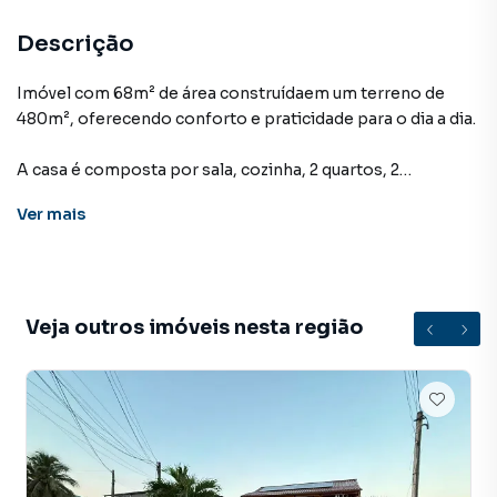
Descrição
Imóvel com 68m² de área construídaem um terreno de
480m², oferecendo conforto e praticidade para o dia a dia.
A casa é composta por sala, cozinha, 2 quartos, 2
banheiros, garagem para 2 carros, anexo e área de serviço,
Ver
mais
proporcionando ambientes funcionais e bem distribuídos.
O imóvel conta com abastecimento pela Águas do Rio e
também por poço artesiano,além de cisterna com
capacidade para 7.000 litros e caixa d'água de 1.000 litros,
Veja outros imóveis nesta região
garantindo maior segurança no abastecimento.
VALOR DE LOCAÇÃO: R$3.000,00+ TAXAS.
IPTU: R$707,70