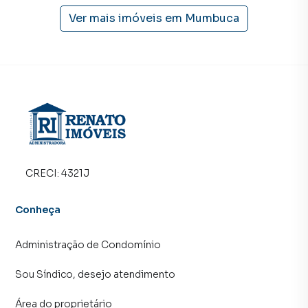
imóvel muito mais rápido do que em imobiliárias
tradicionais. Já vendemos e locamos diversos imóveis em
Ver mais imóveis em
Mumbuca
Maricá, especialmente em Mumbuca. Isso porque temos
uma equipe de marketing digital focada em produzir
campanhas específicas para Maricá, o que aumenta muito
o número de contatos interessados e tendo como
consequência uma maior chance de vender ou alugar seu
imóvel mais rápido. Contamos também com um time de
programadores, corretores treinados e uma central de
atendimento preparada para atender proprietários e
inquilinos.
CRECI:
4321J
Conheça
Administração de Condomínio
Sou Síndico, desejo atendimento
Área do proprietário