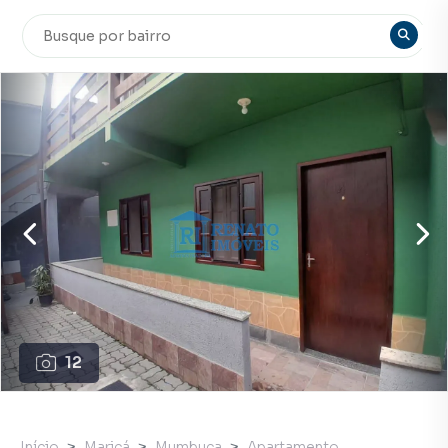
12
Início
Maricá
Mumbuca
Apartamento