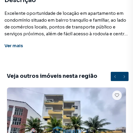
Descrição
Excelente oportunidade de locação em apartamento em
condomínio situado em bairro tranquilo e familiar, ao lado
de comércios locais, pontos de transporte público e
serviços próximos, além de fácil acesso à rodovia e centro
da cidade. O apartamento possui varanda, sala ampla, 2
Ver
mais
quartos, banheiro social e área de serviço. VALOR: 1.450,00
+ TAXAS
Apartamento para Aluguel em região valorizada do bairro
Veja outros imóveis nesta região
Mumbuca, em Maricá. Não encontrou o que procurava ou
deseja mais informações sobre Apartamento em Maricá?
Entre em contato com nossa equipe pelo telefone (21)
2637-3026.
A RENATO IMÓVEIS tem mais opções de apartamentos,
casas residenciais e comerciais, sobrados, terrenos, lojas
e barracões para venda ou locação, além de