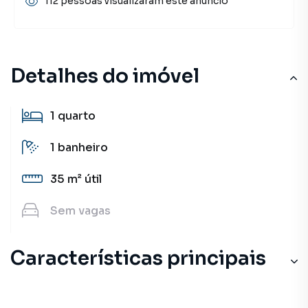
112 pessoas visualizaram este anúncio
Detalhes do imóvel
1
quarto
1
banheiro
35 m²
útil
Sem
vagas
Características principais