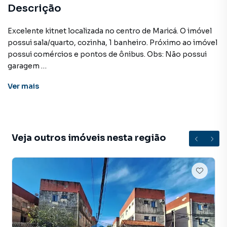
Descrição
Excelente kitnet localizada no centro de Maricá. O imóvel
possui sala/quarto, cozinha, 1 banheiro. Próximo ao imóvel
possui comércios e pontos de ônibus. Obs: Não possui
garagem
Ver
mais
VALOR DE LOCAÇÃO: R$ 800,00+ TAXAS.
IPTU: R$286,96
DEMAIS TAXAS PODERÃO SER INFORMADAS DURANTE
Veja outros imóveis nesta região
O ATENDIMENTO.
Kitnet para Aluguel em região valorizada do bairro
CENTRO, em Maricá. Não encontrou o que procurava ou
deseja mais informações sobre Kitnet em Maricá? Entre
em contato com nossa equipe pelo telefone (21) 2637-