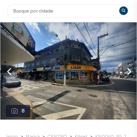
8
Início
Maricá
CENTRO
Kitnet
KN0040_RILJ