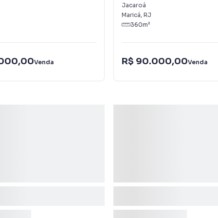
Jacaroá
Maricá
,
RJ
360
m²
.000,00
R$ 90.000,00
Venda
Venda