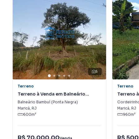
5
Terreno
Terreno
Terreno à Venda em Balneário
Terreno 
Bambuí (Ponta Negra)
(Ponta N
Balneário Bambuí (Ponta Negra)
Cordeirinh
Maricá
,
RJ
Maricá
,
RJ
600
m²
960
m²
R$ 70.000,00
R$ 500
Venda