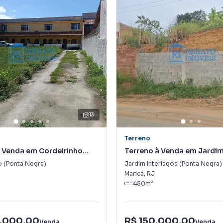
13
Terreno
à Venda em Cordeirinho
Terreno à Venda em Jardi
egra)
Interlagos (Ponta Negra)
o (Ponta Negra)
Jardim Interlagos (Ponta Negra)
Maricá
,
RJ
450
m²
.000,00
R$ 150.000,00
Venda
Venda