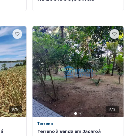
5
2
Terreno
oá
Terreno à Venda em Jacaroá