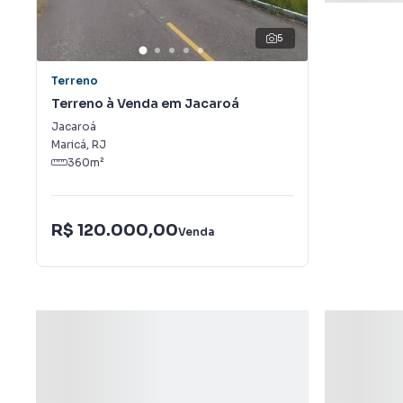
5
Terreno
Terreno à Venda em Jacaroá
Jacaroá
Maricá
,
RJ
360
m²
R$ 120.000,00
Venda