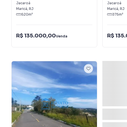
Jacaroá
Jacaroá
Maricá
,
RJ
Maricá
,
RJ
520
m²
375
m²
R$ 135.000,00
R$ 135
Venda