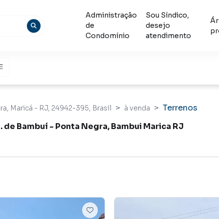
Administração
Sou Síndico,
Ár
de
desejo
pr
Condomínio
atendimento
Terrenos
a, Maricá - RJ, 24942-395, Brasil
à venda
n. de Bambuí - Ponta Negra, Bambui Marica RJ