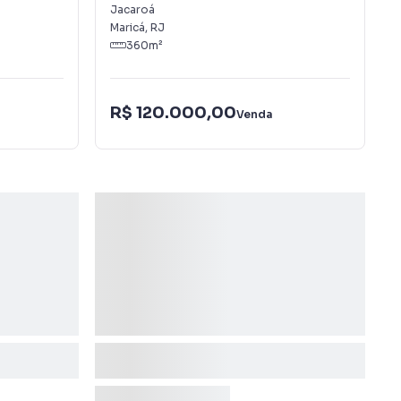
Jacaroá
Maricá
,
RJ
360
m²
R$ 120.000,00
Venda