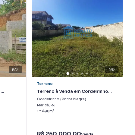
3
5
Terreno
m
Terreno à Venda em Cordeirinho
(Ponta Negra)
Cordeirinho (Ponta Negra)
Maricá
,
RJ
496
m²
R$ 250.000,00
Venda