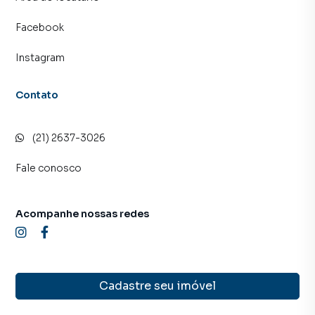
consequência uma maior chance de vender ou alugar seu
imóvel mais rápido. Contamos também com um time de
Facebook
programadores, corretores treinados e uma central de
Instagram
atendimento preparada para atender proprietários e
inquilinos.
Contato
(21) 2637-3026
Fale conosco
Acompanhe nossas redes
Cadastre seu imóvel