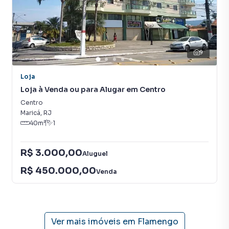
IPTU: R$452,52
DEMAIS TAXAS PODERÃO SER INFORMADAS DURANTE
O ATENDIMENTO.
9
Loja
Sala para Venda em região valorizada do bairro Flamengo,
Loja à Venda ou para Alugar em Centro
em Maricá. Não encontrou o que procurava ou deseja mais
informações sobre Sala em Maricá? Entre em contato
Centro
com nossa equipe pelo telefone (21) 2637-3026.
Maricá
,
RJ
40
m²
1
A RENATO IMÓVEIS tem mais opções de apartamentos,
casas residenciais e comerciais, sobrados, terrenos, lojas
R$ 3.000,00
Aluguel
e barracões para venda ou locação, além de
R$ 450.000,00
empreendimentos em construção ou lançamentos na
Venda
planta em Flamengo e em outras regiões de Maricá. Aqui
você encontra milhares de ofertas para encontrar o imóvel
que mais combina com seu estilo de vida.
Ver mais imóveis em
Flamengo