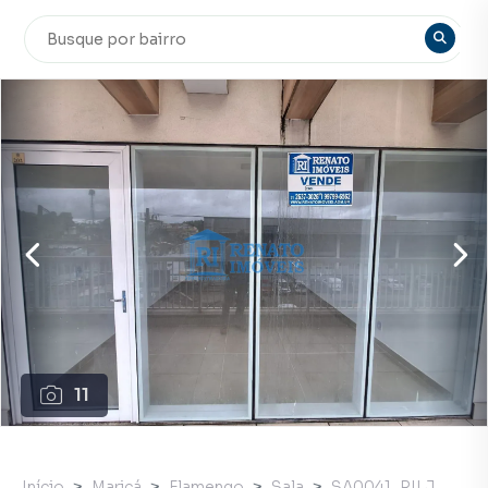
11
Início
Maricá
Flamengo
Sala
SA0041_RILJ