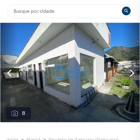
8
Início
Maricá
Recanto de Itaipuaçu (Itaipuaçu)