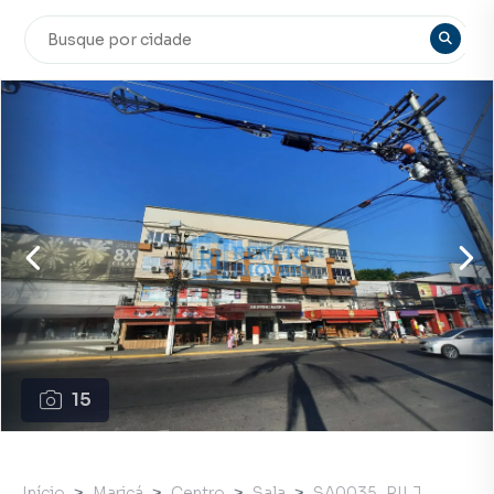
15
Início
Maricá
Centro
Sala
SA0035_RILJ