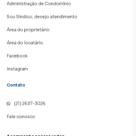
imóvel mais rápido. Contamos também com um time de
Administração de Condomínio
programadores, corretores treinados e uma central de
atendimento preparada para atender proprietários e
Sou Síndico, desejo atendimento
inquilinos.
Área do proprietário
Área do locatário
Facebook
Instagram
Contato
(21) 2637-3026
Fale conosco