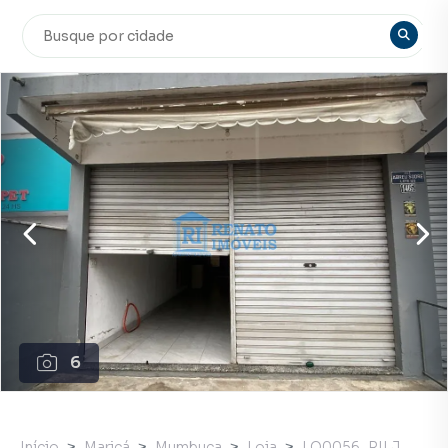
6
Início
Maricá
Mumbuca
Loja
LO0056_RILJ