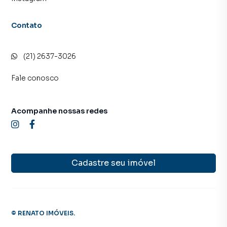
programadores, corretores treinados e uma central de
atendimento preparada para atender proprietários e
inquilinos.
Contato
(21) 2637-3026
Fale conosco
Acompanhe nossas redes
Cadastre seu imóvel
©
RENATO IMÓVEIS
.