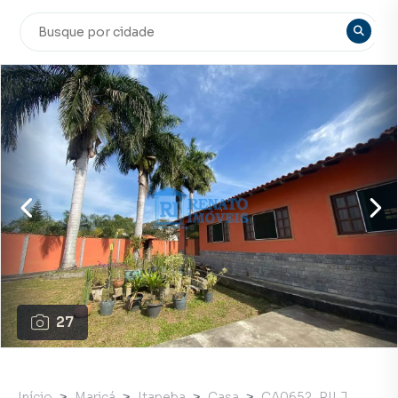
27
Início
Maricá
Itapeba
Casa
CA0652_RILJ