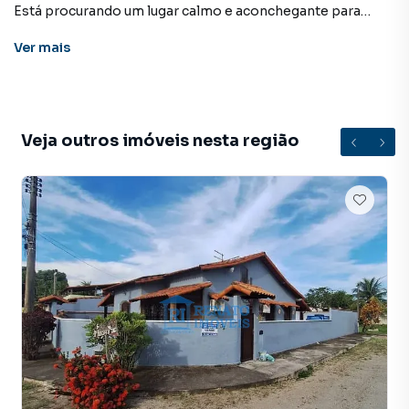
Está procurando um lugar calmo e aconchegante para
morar? Esta casa pode ser perfeita para você.
Ver
mais
Localização: Situada em um bairro tranquilo e seguro, com
fácil acesso a transporte público, mercados, farmácias e
demais comércios da região.
Veja outros imóveis nesta região
Descrição do imóvel:
-3 quartos, sendo 1 suíte
-Sala de estar
-Cozinha espaçosa
-4banheiros no total
-Área de serviço coberta
-Garagem com capacidade para 2 carros
O imóvel oferece ambientes bem distribuídos, com ótima
ventilação e iluminação natural, proporcionando conforto
e funcionalidade em todos os cômodos.