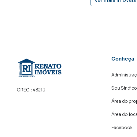
Ver mais imóveis
Na RENATO IMÓVEIS você consegue vender ou 
imobiliárias tradicionais. Já vendemos e loc
José do Imbassaí. Isso porque temos uma equ
específicas para Maricá, o que aumenta muito
consequência uma maior chance de vender ou
um time de programadores, corretores treina
atender proprietários e inquilinos.
Conheça
Administra
Sou Síndico
CRECI:
4321J
Área do pro
Área do loc
Facebook