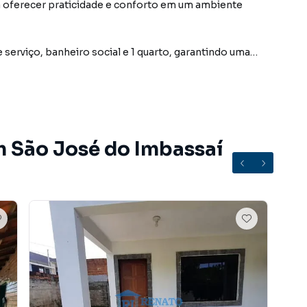
a oferecer praticidade e conforto em um ambiente
 serviço, banheiro social e 1 quarto, garantindo uma
nternos, ideal para quem busca um imóvel funcional no
tal nos fundos, proporcionando um espaço adicional
de apoio ou pequenas adaptações conforme a
m São José do Imbassaí
 quem procura praticidade e um ambiente mais
 DURANTE O ATENDIMENTO.