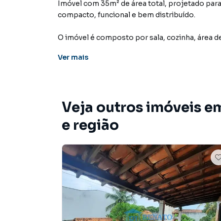
Imóvel com 35m² de área total, projetado par
compacto, funcional e bem distribuído.
O imóvel é composto por sala, cozinha, área de
organização simples e eficiente dos espaços i
Ver
mais
dia a dia.
Na parte externa, conta com um pequeno quin
que pode ser utilizado para ventilação, área 
Veja outros imóveis e
necessidade do morador.
e região
Imóvel com boa funcionalidade, indicado para
reservado.
VALOR DE LOCAÇÃO: R$700,00 + TAXAS.
IPTU: R$293,39
DEMAIS TAXAS PODERÃO SER INFORMADAS