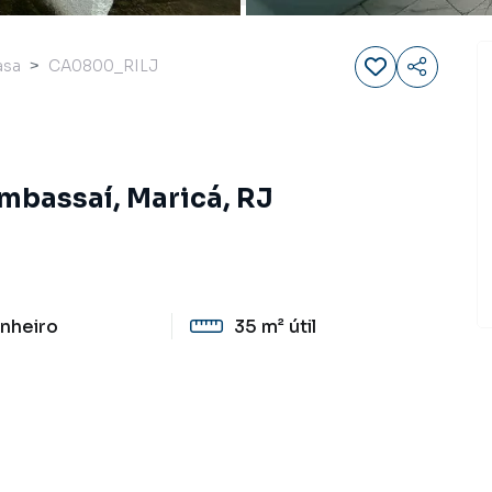
asa
CA0800_RILJ
Imbassaí, Maricá, RJ
nheiro
35 m²
útil