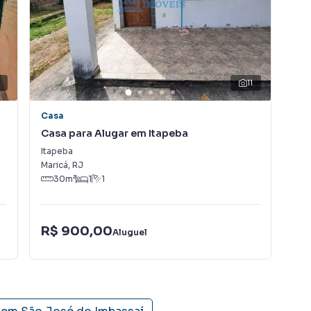
rro São José do Imbassaí, em Maricá. Não encontrou o
bre Casa em Maricá? Entre em contato com nossa
11
entos, casas residenciais e comerciais, sobrados,
ocação, além de empreendimentos em construção ou
Casa
Ca
í e em outras regiões de Maricá. Aqui você encontra
Casa para Alugar em Itapeba
Cas
ue mais combina com seu estilo de vida.
Itapeba
São
Maricá
,
RJ
Mar
ne, com segurança e tranquilidade. Na RENATO IMÓVEIS
30
m²
1
1
em Maricá mesmo não estando na cidade e com a
seu computador ou smartphone. Nós criamos soluções
rietários, inquilinos e compradores com o mercado
R$ 900,00
R$
Aluguel
! A RENATO IMÓVEIS é uma imobiliária digital com imóveis
.