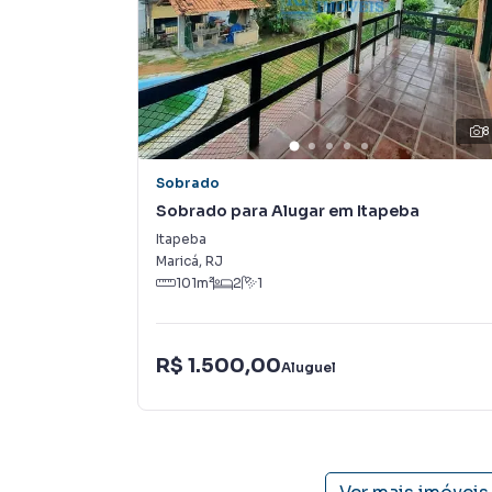
Casa para Aluguel em região valorizada do bai
que procurava ou deseja mais informações so
equipe pelo telefone (21) 2637-3026.
8
A RENATO IMÓVEIS tem mais opções de apartam
terrenos, lojas e barracões para venda ou l
Sobrado
lançamentos na planta em São José do Imbassa
Sobrado para Alugar em Itapeba
milhares de ofertas para encontrar o imóvel q
Itapeba
Maricá
,
RJ
Negocie seu imóvel de forma totalmente onli
101
m²
2
1
você consegue comprar ou alugar um imóvel 
praticidade de fazer tudo online, direto do 
inovadoras para simplificar a relação de prop
R$ 1.500,00
Aluguel
imobiliário.
Anuncie seu imóvel! É fácil, rápido e gratuito
em diversas cidades do Brasil, incluindo Maricá