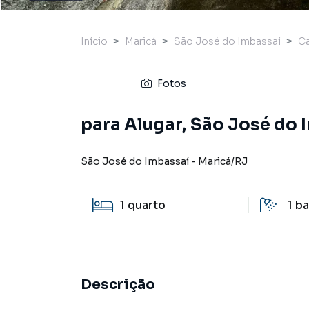
Início
Maricá
São José do Imbassaí
C
Fotos
para Alugar, São José do 
São José do Imbassaí
-
Maricá
/
RJ
1
quarto
1
ba
Descrição