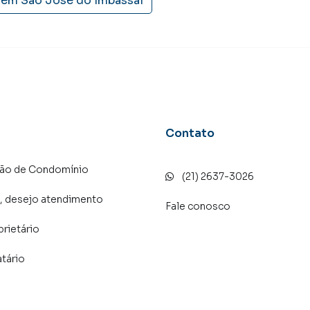
 em
São José do Imbassaí
alugar seu imóvel muito mais rápido do que em
amos diversos imóveis em Maricá, especialmente em São
ipe de marketing digital focada em produzir campanhas
 o número de contatos interessados e tendo como
 alugar seu imóvel mais rápido. Contamos também com
dos e uma central de atendimento preparada para
Contato
ção de Condomínio
(21) 2637-3026
, desejo atendimento
Fale conosco
prietário
atário