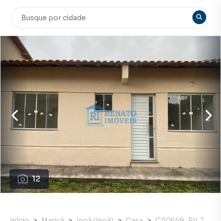
12
Início
Maricá
Inoã (Inoã)
Casa
CA0649_RILJ