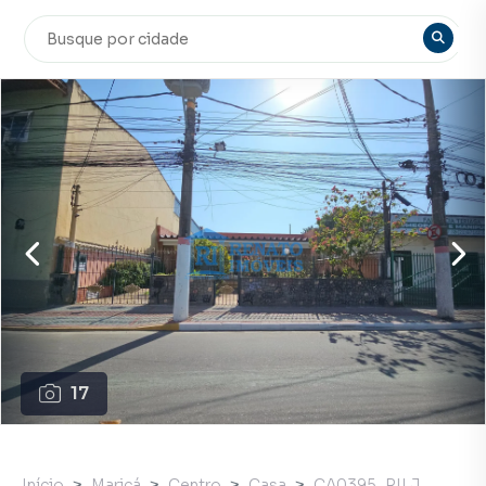
17
Início
Maricá
Centro
Casa
CA0395_RILJ