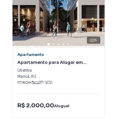
15
Apartamento
Apartamento para Alugar em
Ubatiba
Ubatiba
Maricá
,
RJ
60
m²
2
1
1
R$ 2.000,00
Aluguel