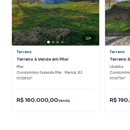
4
Terreno
Terreno
Terreno à Venda em Pilar
Terreno 
Pilar
Ubatiba
Condomínio Fazenda Pilar
·
Maricá
,
RJ
Condomíni
381
m²
477
m²
R$ 160.000,00
R$ 190
Venda