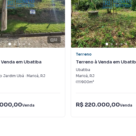
12
Terreno
à Venda em Ubatiba
Terreno à Venda em Ubati
Ubatiba
o Jardim Ubá
·
Maricá
,
RJ
Maricá
,
RJ
900
m²
.000,00
R$ 220.000,00
Venda
Venda