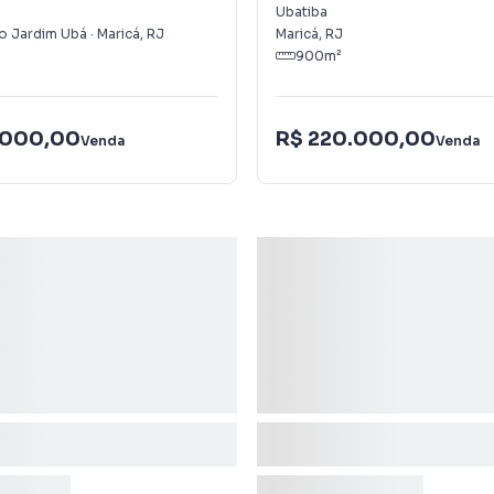
Ubatiba
o Jardim Ubá
·
Maricá
,
RJ
Maricá
,
RJ
900
m²
.000,00
R$ 220.000,00
Venda
Venda