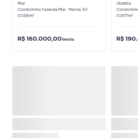
Pilar
Ubatiba
Condomínio Fazenda Pilar
·
Maricá
,
RJ
Condomíni
381
m²
477
m²
R$ 160.000,00
R$ 190
Venda