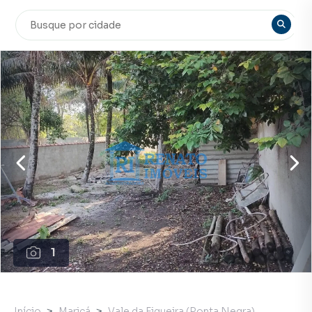
1
Início
Maricá
Vale da Figueira (Ponta Negra)