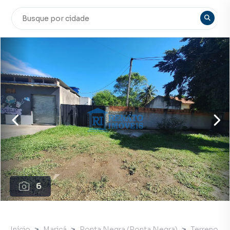
6
Início
Maricá
Ponta Negra (Ponta Negra)
Terreno