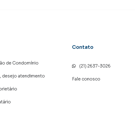
rketing digital focada em produzir campanhas
 o número de contatos interessados e tendo como
 alugar seu imóvel mais rápido. Contamos também com
dos e uma central de atendimento preparada para
Contato
ção de Condomínio
(21) 2637-3026
, desejo atendimento
Fale conosco
prietário
atário