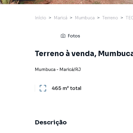
Início
Maricá
Mumbuca
Terreno
TE
Fotos
Terreno à venda, Mumbuca
Mumbuca
-
Maricá
/
RJ
465 m²
total
Descrição