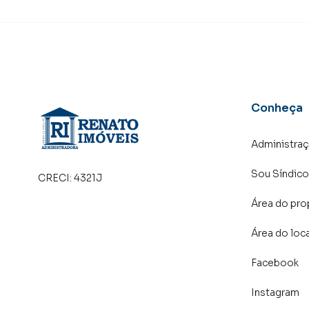
Mumbuca. Isso porque temos uma equipe de ma
específicas para Maricá, o que aumenta muito
consequência uma maior chance de vender ou
um time de programadores, corretores treina
atender proprietários e inquilinos.
Conheça
Administra
Sou Síndico
CRECI:
4321J
Área do pro
Área do loc
Facebook
Instagram