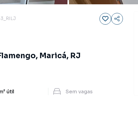
3_RILJ
 Flamengo, Maricá, RJ
m²
útil
Sem
vagas