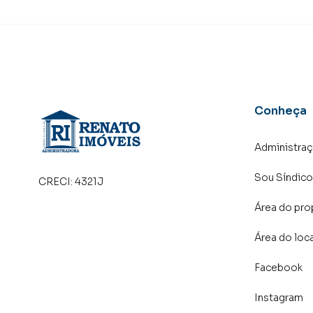
Flamengo. Isso porque temos uma equipe de m
específicas para Maricá, o que aumenta muito
consequência uma maior chance de vender ou
um time de programadores, corretores treina
atender proprietários e inquilinos.
Conheça
Administra
Sou Síndico
CRECI:
4321J
Área do pro
Área do loc
Facebook
Instagram