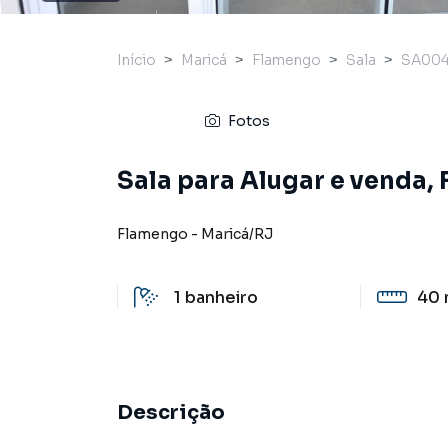
Início
Maricá
Flamengo
Sala
SA004
Fotos
Sala para Alugar e venda,
Flamengo
-
Maricá
/
RJ
1
banheiro
40 
Descrição