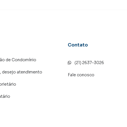
arketing digital focada em produzir campanhas
 o número de contatos interessados e tendo como
 alugar seu imóvel mais rápido. Contamos também com
dos e uma central de atendimento preparada para
Contato
ção de Condomínio
(21) 2637-3026
, desejo atendimento
Fale conosco
prietário
atário