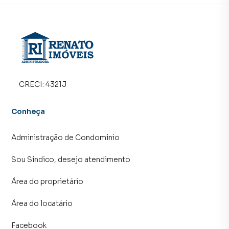
Anuncie seu imóvel! É fácil, rápido e gratuito! A RENATO
IMÓVEIS é uma imobiliária digital com imóveis em diversas
cidades do Brasil, incluindo Maricá.
Na RENATO IMÓVEIS você consegue vender ou alugar seu
imóvel muito mais rápido do que em imobiliárias
tradicionais. Já vendemos e locamos diversos imóveis em
Maricá, especialmente em Centro. Isso porque temos uma
CRECI:
4321J
equipe de marketing digital focada em produzir
campanhas específicas para Maricá, o que aumenta muito
Conheça
o número de contatos interessados e tendo como
consequência uma maior chance de vender ou alugar seu
Administração de Condomínio
imóvel mais rápido. Contamos também com um time de
programadores, corretores treinados e uma central de
Sou Síndico, desejo atendimento
atendimento preparada para atender proprietários e
inquilinos.
Área do proprietário
Área do locatário
Facebook