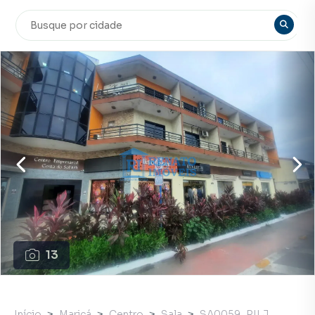
13
Início
Maricá
Centro
Sala
SA0059_RILJ