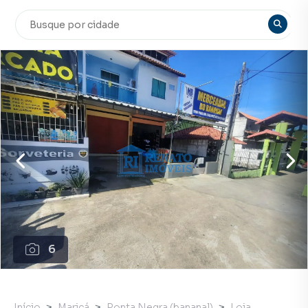
6
Início
Maricá
Ponta Negra (bananal)
Loja