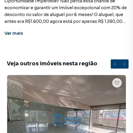
Oportunidade Imperdível! Não perca essa chance de
economizar e garantir um imóvel excepcional com 20% de
desconto no valor de aluguel por 6 meses! O aluguel, que
antes era R$1.600,00 agora está por apenas R$ 1.280,00
pelos primeiros 6 meses.
Ver
mais
Grande oportunidade de locação em loja situada em
centro comercial de localização de prestígio, ao lado de
grandes comércios locais, pontos de transporte público e
Veja outros imóveis nesta região
outras conveniências essenciais, garantindo ótima
visibilidade comercial.
VALOR DE LOCAÇÃO: 1.280,00 + taxas
Loja para Aluguel em região valorizada do bairro Centro,
em Maricá. Não encontrou o que procurava ou deseja mais
informações sobre Loja em Maricá? Entre em contato