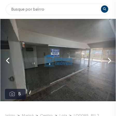
5
Início
Maricá
Centro
Loja
LO0085_RILJ