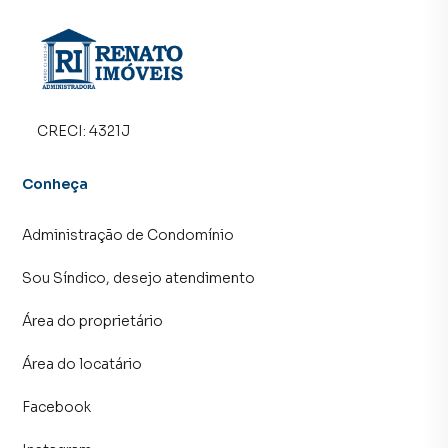
cidades do Brasil, incluindo Maricá.
Na RENATO IMÓVEIS você consegue vender ou alugar seu
imóvel muito mais rápido do que em imobiliárias
tradicionais. Já vendemos e locamos diversos imóveis em
Maricá, especialmente em Parque Nanci. Isso porque
CRECI:
4321J
temos uma equipe de marketing digital focada em produzir
campanhas específicas para Maricá, o que aumenta muito
Conheça
o número de contatos interessados e tendo como
consequência uma maior chance de vender ou alugar seu
Administração de Condomínio
imóvel mais rápido. Contamos também com um time de
programadores, corretores treinados e uma central de
Sou Síndico, desejo atendimento
atendimento preparada para atender proprietários e
inquilinos.
Área do proprietário
Área do locatário
Facebook