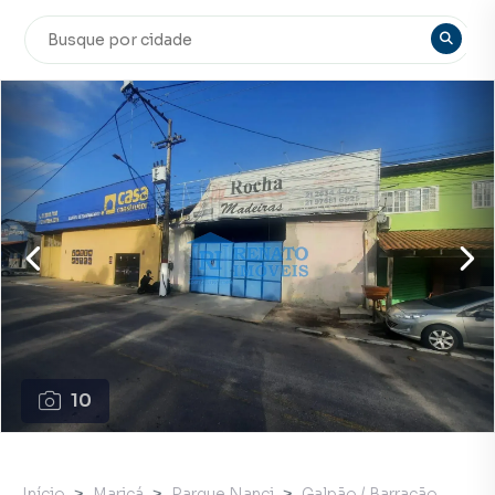
10
Início
Maricá
Parque Nanci
Galpão / Barracão