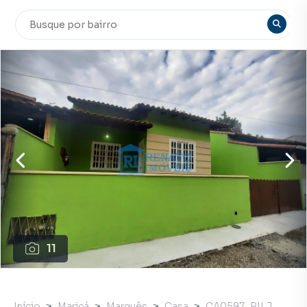
11
Início
Maricá
Marquês
Casa
CA0597_RILJ