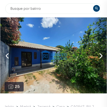
25
Início
Maricá
Jacaroá
Casa
CA0547_RILJ