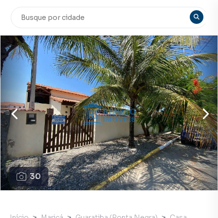
30
Início
Maricá
Guaratiba (Ponta Negra)
Casa