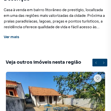
Casa à venda em bairro litorâneo de prestígio, localizada
em uma das regiões mais valorizadas da cidade. Próxima a
praias paradisíacas, lagoas, praças e pontos turísticos, a
residência oferece qualidade de vida e fácil acesso às
belezas naturais da região. Além disso, conta com a
Ver
mais
conveniência de estar ao lado de comércios locais,
serviços essenciais e pontos de transporte público,
garantindo praticidade no dia a dia.
O imóvel dispõe de uma excelente estrutura, com
Veja outros imóveis nesta região
ambientes amplos e bem distribuídos. Internamente,
conta com uma sala espaçosa com dois ambientes,
cozinha funcional integrada à copa, hall, banheiro social e
dois quartos, ambos suítes, cada um com uma ampla
varanda privativa, proporcionando conforto e privacidade.
Na área externa, a casa oferece uma ampla varanda,
garagem com capacidade para quatro veículos, quintal nos