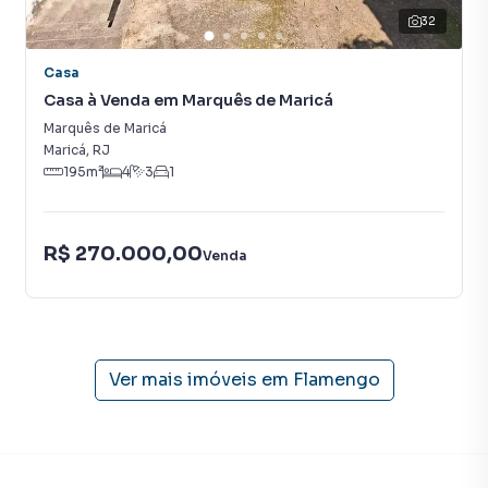
VALOR DE VENDA: 350.000,00 + TAXAS
32
Casa
Casa para Venda em região valorizada do bairro Flamengo,
Casa à Venda em Marquês de Maricá
em Maricá. Não encontrou o que procurava ou deseja mais
informações sobre Casa em Maricá? Entre em contato
Marquês de Maricá
com nossa equipe pelo telefone (21) 2637-3026.
Maricá
,
RJ
195
m²
4
3
1
A RENATO IMÓVEIS tem mais opções de apartamentos,
casas residenciais e comerciais, sobrados, terrenos, lojas
R$ 270.000,00
e barracões para venda ou locação, além de
Venda
empreendimentos em construção ou lançamentos na
planta em Flamengo e em outras regiões de Maricá. Aqui
você encontra milhares de ofertas para encontrar o imóvel
que mais combina com seu estilo de vida.
Ver mais imóveis em
Flamengo
Negocie seu imóvel de forma totalmente online, com
segurança e tranquilidade. Na RENATO IMÓVEIS você
consegue comprar ou alugar um imóvel em Maricá mesmo
não estando na cidade e com a praticidade de fazer tudo