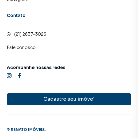
atendimento preparada para atender proprietários e
inquilinos.
Contato
(21) 2637-3026
Fale conosco
Acompanhe nossas redes
Cadastre seu imóvel
©
RENATO IMÓVEIS
.