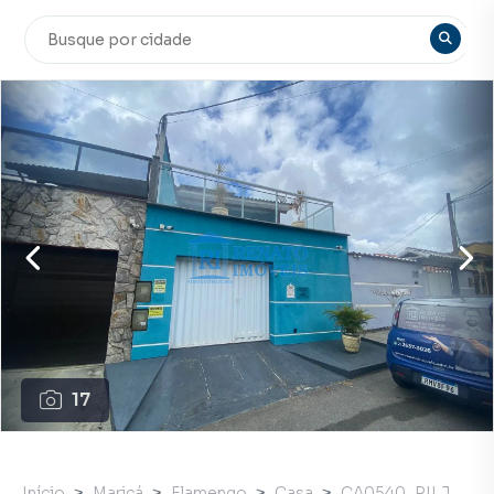
17
Início
Maricá
Flamengo
Casa
CA0540_RILJ