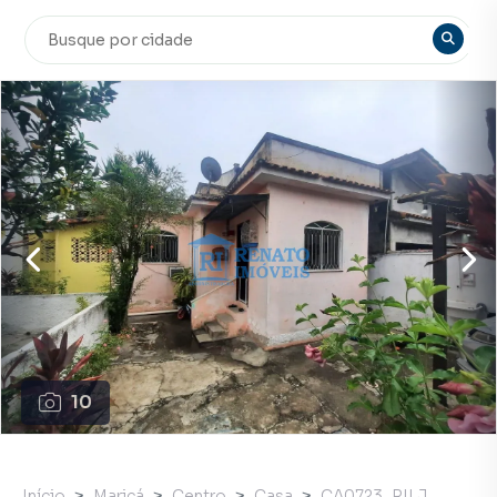
10
Início
Maricá
Centro
Casa
CA0723_RILJ