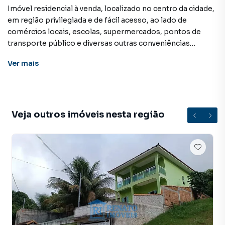
Imóvel residencial à venda, localizado no centro da cidade,
em região privilegiada e de fácil acesso, ao lado de
comércios locais, escolas, supermercados, pontos de
transporte público e diversas outras conveniências
essenciais ao dia a dia.
Ver
mais
A propriedade é composta por uma casa principal e um
anexo independente tipo kitnet, oferecendo versatilidade
de uso, seja para moradia, acomodação de familiares ou
geração de renda.
Veja outros imóveis nesta região
A casa principal dispõe de sala de estar, dois quartos,
cozinha, banheiro social e garagem com capacidade para
um veículo, apresentando uma distribuição funcional e
confortável dos ambientes.
O anexo de kitnet é composto por sala, um quarto, cozinha
e banheiro, com acesso independente, garantindo
privacidade e praticidade.