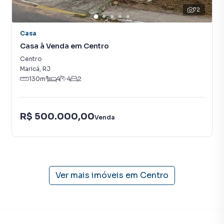
Pavimento Superior:
72
-Amplo espaço de convivência
Casa
-Três quartos, sendo uma suíte (um dos quartos
Casa à Venda em Centro
atualmente utilizado como sala)
-Banheiro social
Centro
-Cozinha americana
Maricá
,
RJ
130
m²
4
4
2
VALOR DE VENDA: 500.000,00
R$ 500.000,00
Venda
Casa para Venda em região valorizada do bairro Centro,
em Maricá. Não encontrou o que procurava ou deseja mais
informações sobre Casa em Maricá? Entre em contato
com nossa equipe pelo telefone (21) 2637-3026.
Ver mais imóveis em
Centro
A RENATO IMÓVEIS tem mais opções de apartamentos,
casas residenciais e comerciais, sobrados, terrenos, lojas
e barracões para venda ou locação, além de
empreendimentos em construção ou lançamentos na