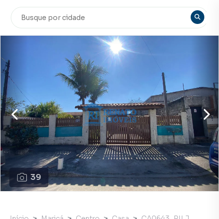
39
Início
Maricá
Centro
Casa
CA0643_RILJ